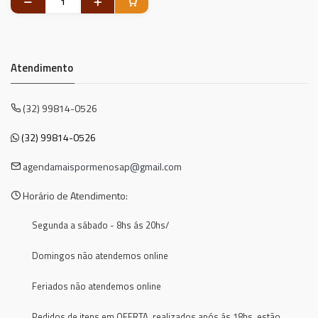
Atendimento
(32) 99814-0526
(32) 99814-0526
agendamaispormenosap@gmail.com
Horário de Atendimento:
Segunda a sábado - 8hs ás 20hs/
Domingos não atendemos online
Feriados não atendemos online
Pedidos de itens em OFERTA, realizados após ás 18hs, estão