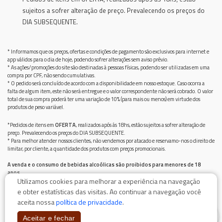
sujeitos a sofrer alteração de preço. Prevalecendo os preços do
DIA SUBSEQUENTE.
* Informamos que os preços, ofertas e condições de pagamento são exclusivos para internet e
app válidos para o dia de hoje, podendo sofrer alterações sem aviso prévio.
* As ações/promoções do site são destinadas à pessoas físicas, podendo ser utilizadas em uma
compra por CPF, não sendo cumulativas.
* O pedido será concluído de acordo com a disponibilidade em nosso estoque. Caso ocorra a
falta de algum item, este não será entregue e o valor correspondente não será cobrado. O valor
total de sua compra poderá ter uma variação de 10% (para mais ou menos) em virtude dos
produtos de peso variável.
*Pedidos de itens em
OFERTA
, realizados após ás 18hs, estão sujeitos a sofrer alteração de
preço. Prevalecendo os preços do DIA SUBSEQUENTE.
* Para melhor atender nossos clientes, não vendemos por atacado e reservamo-nos o direito de
limitar, por cliente, a quantidade dos produtos com preços promocionais.
A venda e o consumo de bebidas alcoólicas são proibidos para menores de 18
anos.
Utilizamos cookies para melhorar a experiência na navegação
Bebida alcoólica pode causar dependência química e, em excesso, provoca graves males à saúde.
Beba com moderação
e obter estatísticas das visitas. Ao continuar a navegação você
aceita nossa
política de privacidade
.
0
Aceitar e fechar