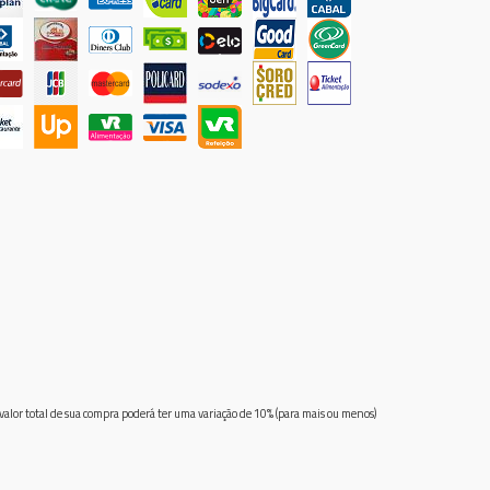
 valor total de sua compra poderá ter uma variação de 10% (para mais ou menos)