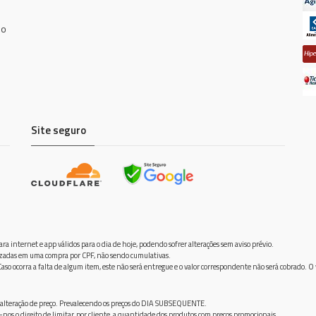
do
Site seguro
ra internet e app válidos para o dia de hoje, podendo sofrer alterações sem aviso prévio.
ilizadas em uma compra por CPF, não sendo cumulativas.
aso ocorra a falta de algum item, este não será entregue e o valor correspondente não será cobrado. O
frer alteração de preço. Prevalecendo os preços do DIA SUBSEQUENTE.
os o direito de limitar, por cliente, a quantidade dos produtos com preços promocionais.