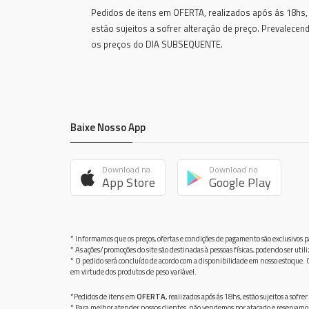
Pedidos de itens em OFERTA, realizados após ás 18hs,
estão sujeitos a sofrer alteração de preço. Prevalecen
os preços do DIA SUBSEQUENTE.
Baixe Nosso App
Download na
Download no
App Store
Google Play
* Informamos que os preços, ofertas e condições de pagamento são exclusivos pa
* As ações/promoções do site são destinadas à pessoas físicas, podendo ser ut
* O pedido será concluído de acordo com a disponibilidade em nosso estoque. C
em virtude dos produtos de peso variável.
*Pedidos de itens em
OFERTA
, realizados após ás 18hs, estão sujeitos a so
* Para melhor atender nossos clientes, não vendemos por atacado e reservamo-n