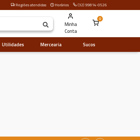
Regiões atendidas
Horários
(32) 99814-0526
0
Minha
Conta
Utilidades
Mercearia
Sucos