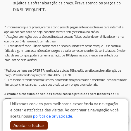
sujeitos a sofrer alteração de preço. Prevalecendo os preços do
DIA SUBSEQUENTE.
* Informamos que os preços, ofertas e condições de pagamento são exclusivos para internet e
app válidos para o dia de hoje, podendo sofrer alterações sem aviso prévio.
* As ações/promoções do site são destinadas à pessoas físicas, podendo ser utilizadas em uma
compra por CPF, não sendo cumulativas.
* O pedido será concluído de acordo com a disponibilidade em nosso estoque. Caso ocorra a
falta de algum item, este não será entregue e o valor correspondente não será cobrado. O valor
total de sua compra poderá ter uma variação de 10% (para mais ou menos) em virtude dos
produtos de peso variável.
*Pedidos de itens em
OFERTA
, realizados após ás 18hs, estão sujeitos a sofrer alteração de
preço. Prevalecendo os preços do DIA SUBSEQUENTE.
* Para melhor atender nossos clientes, não vendemos por atacado e reservamo-nos o direito de
limitar, por cliente, a quantidade dos produtos com preços promocionais.
A venda e o consumo de bebidas alcoólicas são proibidos para menores de 18
anos.
Utilizamos cookies para melhorar a experiência na navegação
Bebida alcoólica pode causar dependência química e, em excesso, provoca graves males à saúde.
Beba com moderação
e obter estatísticas das visitas. Ao continuar a navegação você
aceita nossa
política de privacidade
.
0
Aceitar e fechar