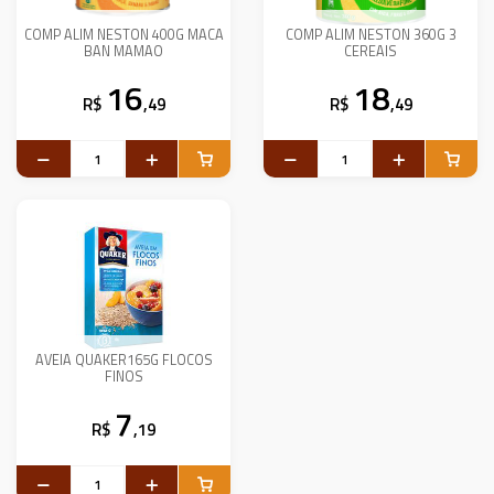
COMP ALIM NESTON 400G MACA
COMP ALIM NESTON 360G 3
BAN MAMAO
CEREAIS
16
18
R$
,49
R$
,49
AVEIA QUAKER165G FLOCOS
FINOS
7
R$
,19