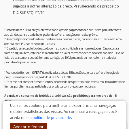
sujeitos a sofrer alteração de preço. Prevalecendo os preços do
DIA SUBSEQUENTE.
* Informamos que os preços, ofertas e condições de pagamento são exclusivos para internet e
app válidos para o dia de hoje, podendo sofrer alterações sem aviso prévio.
* As ações/promoções do site são destinadas à pessoas físicas, podendo ser utilizadas em uma
compra por CPF, não sendo cumulativas.
* O pedido será concluído de acordo com a disponibilidade em nosso estoque. Caso ocorra a
falta de algum item, este não será entregue e o valor correspondente não será cobrado. O valor
total de sua compra poderá ter uma variação de 10% (para mais ou menos) em virtude dos
produtos de peso variável.
*Pedidos de itens em
OFERTA
, realizados após ás 18hs, estão sujeitos a sofrer alteração de
preço. Prevalecendo os preços do DIA SUBSEQUENTE.
* Para melhor atender nossos clientes, não vendemos por atacado e reservamo-nos o direito de
limitar, por cliente, a quantidade dos produtos com preços promocionais.
A venda e o consumo de bebidas alcoólicas são proibidos para menores de 18
anos.
Utilizamos cookies para melhorar a experiência na navegação
Bebida alcoólica pode causar dependência química e, em excesso, provoca graves males à saúde.
Beba com moderação
e obter estatísticas das visitas. Ao continuar a navegação você
aceita nossa
política de privacidade
.
0
Aceitar e fechar