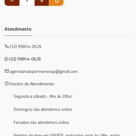
Atendimento
(32) 99814-0526
(32) 99814-0526
agendamaispormenosap@gmail.com
Horário de Atendimento:
Segunda a sábado - 8hs ás 20hs/
Domingos não atendemos online
Feriados não atendemos online
Pedidos de itens em OFERTA, realizados após ás 18hs, estão