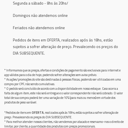
Segunda a sábado - 8hs ás 20hs/
Domingos não atendemos online
Feriados não atendemos online
Pedidos de itens em OFERTA, realizados após ás 18hs, estão
sujeitos a sofrer alteração de preço. Prevalecendo os preços do
DIA SUBSEQUENTE.
* Informamos que os preços, ofertas e condições de pagamento são exclusivos para internet e
app válidos para o dia de hoje, podendo sofrer alterações sem aviso prévio.
* As ações/promoções do site são destinadas à pessoas físicas, podendo ser utilizadas em uma
compra por CPF, não sendo cumulativas.
* O pedido será concluído de acordo com a disponibilidade em nosso estoque. Caso ocorra a
falta de algum item, este não será entregue e o valor correspondente não será cobrado. O valor
total de sua compra poderá ter uma variação de 10% (para mais ou menos) em virtude dos
produtos de peso variável.
*Pedidos de itens em
OFERTA
, realizados após ás 18hs, estão sujeitos a sofrer alteração de
preço. Prevalecendo os preços do DIA SUBSEQUENTE.
* Para melhor atender nossos clientes, não vendemos por atacado e reservamo-nos o direito de
limitar, por cliente, a quantidade dos produtos com preços promocionais.