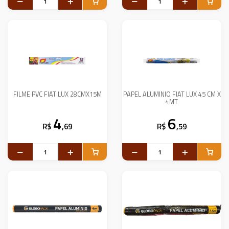
FILME PVC FIAT LUX 28CMX15M
PAPEL ALUMINIO FIAT LUX 45 CM X
4MT
4
6
R$
,69
R$
,59