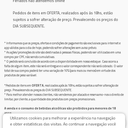
Feriados não atendemos online
Pedidos de itens em OFERTA, realizados após ás 18hs, estão
sujeitos a sofrer alteração de preço. Prevalecendo os preços do
DIA SUBSEQUENTE.
* Informamos que os preços, ofertas e condições de pagamento são exclusivos para internet e
app válidos para o dia de hoje, podendo sofrer alterações sem aviso prévio.
* As ações/promoções do site são destinadas à pessoas físicas, podendo ser utilizadas em uma
compra por CPF, não sendo cumulativas.
* O pedido será concluído de acordo com a disponibilidade em nosso estoque. Caso ocorra a
falta de algum item, este não será entregue e o valor correspondente não será cobrado. O valor
total de sua compra poderá ter uma variação de 10% (para mais ou menos) em virtude dos
produtos de peso variável.
*Pedidos de itens em
OFERTA
, realizados após ás 18hs, estão sujeitos a sofrer alteração de
preço. Prevalecendo os preços do DIA SUBSEQUENTE.
* Para melhor atender nossos clientes, não vendemos por atacado e reservamo-nos o direito de
limitar, por cliente, a quantidade dos produtos com preços promocionais.
A venda e o consumo de bebidas alcoólicas são proibidos para menores de 18
anos.
Utilizamos cookies para melhorar a experiência na navegação
Bebida alcoólica pode causar dependência química e, em excesso, provoca graves males à saúde.
0
Beba com moderação
e obter estatísticas das visitas. Ao continuar a navegação você