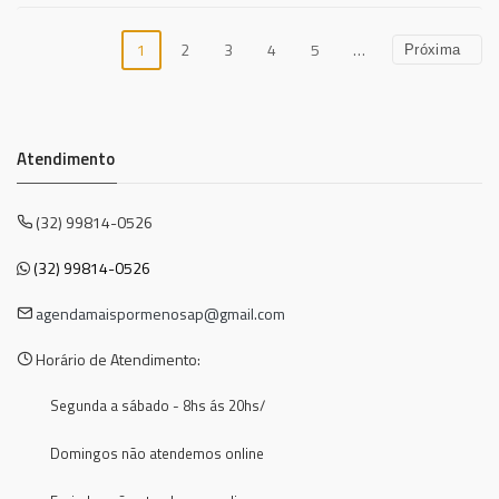
1
2
3
4
5
…
Próxima
Atendimento
(32) 99814-0526
(32) 99814-0526
agendamaispormenosap@gmail.com
Horário de Atendimento:
Segunda a sábado - 8hs ás 20hs/
Domingos não atendemos online