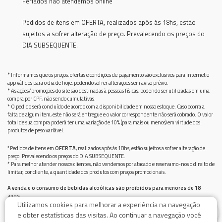
Feriados não atendemos online
Pedidos de itens em OFERTA, realizados após ás 18hs, estão
sujeitos a sofrer alteração de preço. Prevalecendo os preços do
DIA SUBSEQUENTE.
* Informamos que os preços, ofertas e condições de pagamento são exclusivos para internet e
app válidos para o dia de hoje, podendo sofrer alterações sem aviso prévio.
* As ações/promoções do site são destinadas à pessoas físicas, podendo ser utilizadas em uma
compra por CPF, não sendo cumulativas.
* O pedido será concluído de acordo com a disponibilidade em nosso estoque. Caso ocorra a
falta de algum item, este não será entregue e o valor correspondente não será cobrado. O valor
total de sua compra poderá ter uma variação de 10% (para mais ou menos) em virtude dos
produtos de peso variável.
*Pedidos de itens em
OFERTA
, realizados após ás 18hs, estão sujeitos a sofrer alteração de
preço. Prevalecendo os preços do DIA SUBSEQUENTE.
* Para melhor atender nossos clientes, não vendemos por atacado e reservamo-nos o direito de
limitar, por cliente, a quantidade dos produtos com preços promocionais.
A venda e o consumo de bebidas alcoólicas são proibidos para menores de 18
anos.
Utilizamos cookies para melhorar a experiência na navegação
Bebida alcoólica pode causar dependência química e, em excesso, provoca graves males à saúde.
0
Beba com moderação
e obter estatísticas das visitas. Ao continuar a navegação você