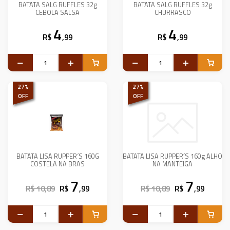
BATATA SALG RUFFLES 32g
BATATA SALG RUFFLES 32g
CEBOLA SALSA
CHURRASCO
4
4
R$
,99
R$
,99
27
%
27
%
OFF
OFF
BATATA LISA RUPPER´S 160G
BATATA LISA RUPPER´S 160g ALHO
COSTELA NA BRAS
NA MANTEIGA
7
7
R$ 10,89
R$
,99
R$ 10,89
R$
,99